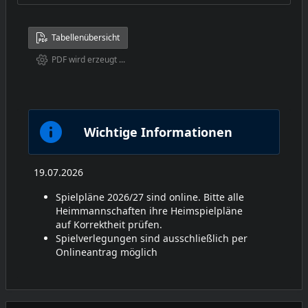
Tabellenübersicht
PDF wird erzeugt ...
Wichtige Informationen
19.07.2026
Spielpläne 2026/27 sind online. Bitte alle
Heimmannschaften ihre Heimspielpläne
auf Korrektheit prüfen.
Spielverlegungen sind ausschließlich per
Onlineantrag möglich