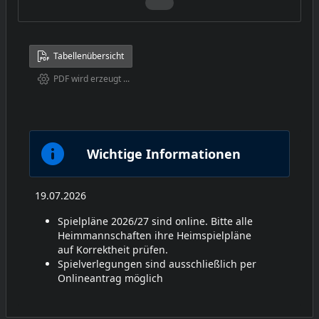
Tabellenübersicht
PDF wird erzeugt ...
Wichtige Informationen
19.07.2026
Spielpläne 2026/27 sind online. Bitte alle
Heimmannschaften ihre Heimspielpläne
auf Korrektheit prüfen.
Spielverlegungen sind ausschließlich per
Onlineantrag möglich